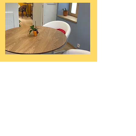
Modalités de réalisation
Cet accompagnement cours se fera sur 2
séances d’une heure, espacées au
maximum d’une semaine.
Concernant les mineurs, ils devront être
accompagné par au moins un
représentant légal, les 15 premières
minutes du premier entretien pour fixer les
attentes