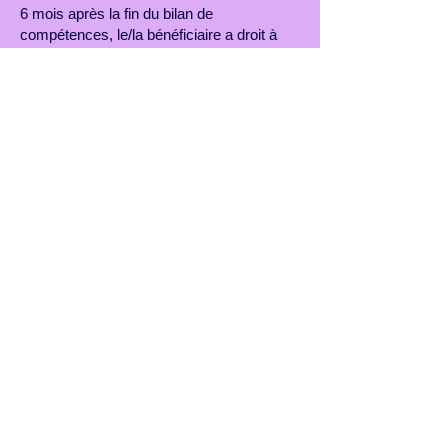
6 mois après la fin du bilan de
compétences, le/la bénéficiaire a droit à
un dernier RDV pour faire le point sur
l’avancement de son projet professionnel.
Modalités de réalisation
Ce bilan de compétences se compose de
la manière suivante :
16 séances d’entretien d’une durée d’une